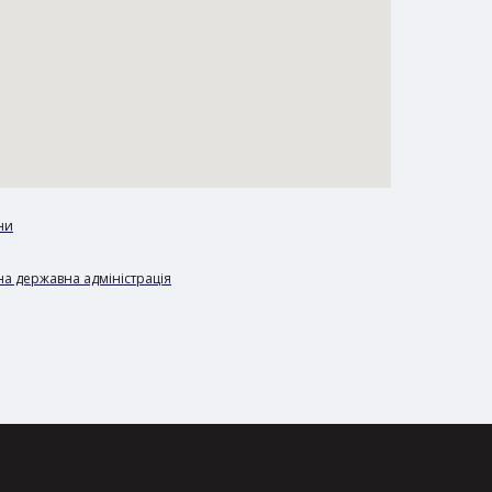
ни
а державна адміністрація