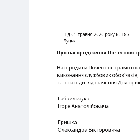
Від 01 травня 2026 року № 185
Луцьк
Про нагородження Почесною г
Нагородити Почесною грамотою об
виконання службових обов’язків
та з нагоди відзначення Дня пр
Габрильчука
Ігоря Анатолійовича
Гришка
Олександра Вікторовича