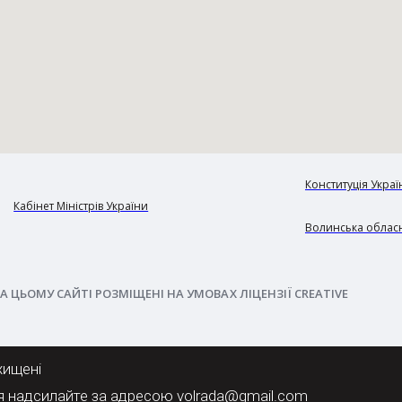
Конституція Украї
Кабінет Міністрів України
Волинська обласн
А ЦЬОМУ САЙТІ РОЗМІЩЕНІ НА УМОВАХ ЛІЦЕНЗІЇ CREATIVE
хищені
я надсилайте за адресою volrada@gmail.com