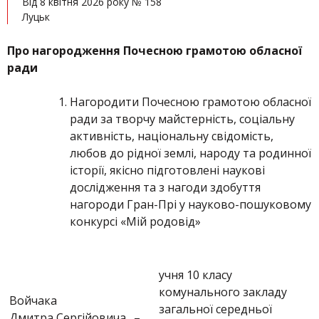
Від 8 квітня 2026 року № 158
Луцьк
Про нагородження Почесною грамотою обласної
ради
Нагородити Почесною грамотою обласної
ради за творчу майстерність, соціальну
активність, національну свідомість,
любов до рідної землі, народу та родинної
історії, якісно підготовлені наукові
дослідження та з нагоди здобуття
нагороди Гран-Прі у науково-пошуковому
конкурсі «Мій родовід»
учня 10 класу
комунального закладу
Войчака
загальної середньої
Дмитра Сергійовича
–