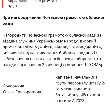
Від 27 березня 2026 року № 144
Луцьк
Про нагородження Почесною грамотою обласної
ради
Нагородити Почесною грамотою обласної ради за
віддане служіння Українському народу, високий
професіоналізм, мужність, відвагу і самовідданість,
виявленні під час виконання бойових завдань із
забезпечення національної безпеки і оборони та з
нагоди відзначення 2-ї річниці створення 100 ОМБр
капітана, начальника
групи персоналу штабу 2-
Головчича
го механізованого
Олега Григоровича
–
батальйону військової
частини А 7028