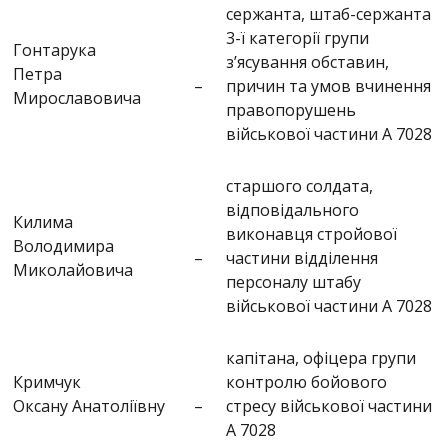
cержанта, штаб-сержанта
3-ї категорії групи
Гонтарука
з’ясування обставин,
Петра
–
причин та умов вчинення
Мирославовича
правопорушень
військової частини А 7028
старшого солдата,
відповідального
Килима
виконавця стройової
Володимира
–
частини відділення
Миколайовича
персоналу штабу
військової частини А 7028
капітана, офіцера групи
Кримчук
контролю бойового
Оксану Анатоліївну
–
стресу військової частини
А 7028