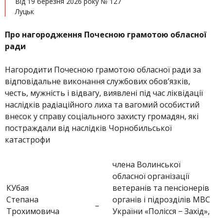
Від 19 березня 2026 року № 127
Луцьк
Про нагородження Почесною грамотою обласної
ради
Нагородити Почесною грамотою обласної ради за
відповідальне виконання службових обов’язків,
честь, мужність і відвагу, виявлені під час ліквідації
наслідків радіаційного лиха та вагомий особистий
внесок у справу соціального захисту громадян, які
постраждали від наслідків Чорнобильської
катастрофи
члена Волинської
обласної організації
КУбая
ветеранів та пенсіонерів
Степана
органів і підрозділів МВС
–
Трохимовича
України «Полісся − Захід»,