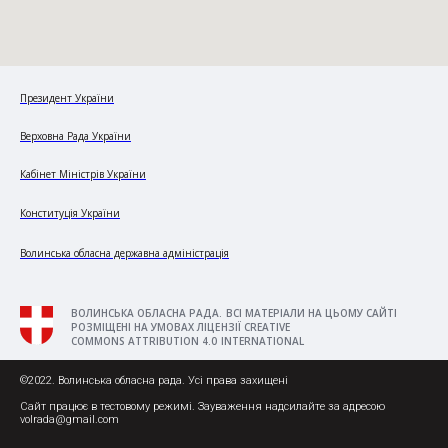
Президент України
Верховна Рада України
Кабінет Міністрів України
Конституція України
Волинська обласна державна адміністрація
ВОЛИНСЬКА ОБЛАСНА РАДА. ВСІ МАТЕРІАЛИ НА ЦЬОМУ САЙТІ
РОЗМІЩЕНІ НА УМОВАХ ЛІЦЕНЗІЇ CREATIVE
COMMONS ATTRIBUTION 4.0 INTERNATIONAL
©2022. Волинська обласна рада. Усі права захищені
Сайт працює в тестовому режимі. Зауваження надсилайте за адресою
volrada@gmail.com