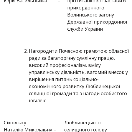
Юрія Васильовича
–
протитанкової застави 6
прикордонного
Волинського загону
Державної прикордонної
служби України
Нагородити Почесною грамотою обласної
ради за багаторічну сумлінну працю,
високий професіоналізм, вмілу
управлінську діяльність, вагомий внесок у
вирішення питань соціально-
економічного розвитку Люблинецької
селищної громади та з нагоди особистого
ювілею
Сіховську
Люблинецького
Наталію Миколаївну
–
селищного голову