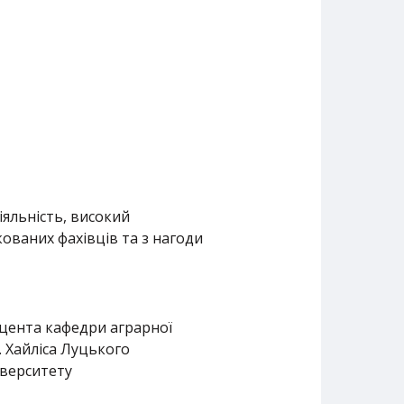
яльність, високий
кованих фахівців та з нагоди
оцента кафедри аграрної
А. Хайліса Луцького
іверситету