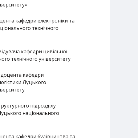
іверситету»
оцента кафедри електроніки та
ціонального технічного
відувача кафедри цивільної
ого технічного університету
, доцента кафедри
логістики Луцького
іверситету
руктурного підрозділу
Луцького національного
оцента кафедри будівництва та