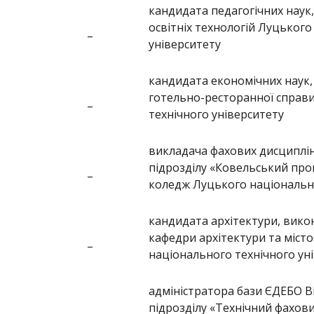
кандидата педагогічних наук
освітніх технологій Луцького
–
університету
кандидата економічних наук,
готельно-ресторанної справ
–
технічного університету
викладача фахових дисциплі
підрозділу «Ковельський пр
–
коледж Луцького національно
кандидата архітектури, викон
кафедри архітектури та міст
–
національного технічного ун
адміністратора бази ЄДЕБО 
підрозділу «Технічний фахов