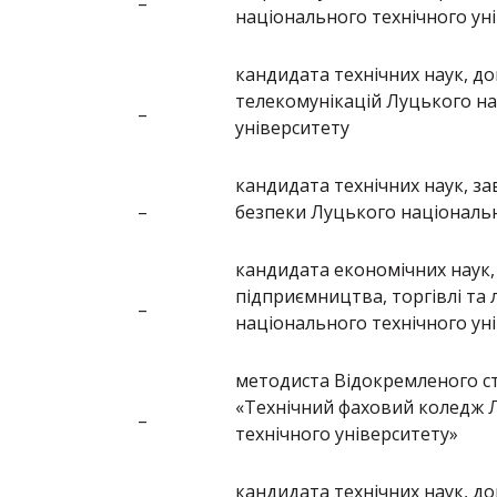
–
національного технічного ун
кандидата технічних наук, д
телекомунікацій Луцького на
–
університету
кандидата технічних наук, за
–
безпеки Луцького національн
кандидата економічних наук
підприємництва, торгівлі та 
–
національного технічного ун
методиста Відокремленого ст
«Технічний фаховий коледж 
–
технічного університету»
кандидата технічних наук, д