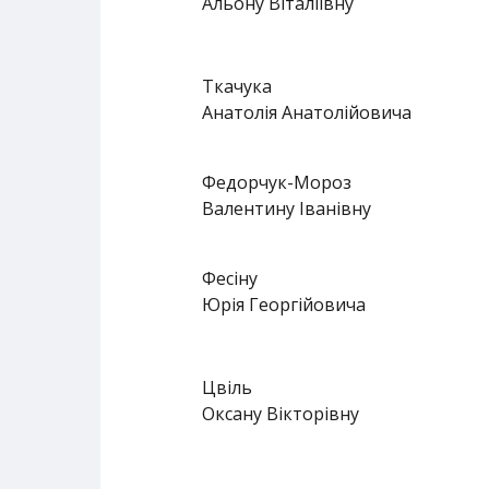
Альону Віталіївну
Ткачука
Анатолія Анатолійовича
Федорчук-Мороз
Валентину Іванівну
Фесіну
Юрія Георгійовича
Цвіль
Оксану Вікторівну