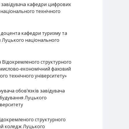
, завідувача кафедри цифрових
 національного технічного
 доцента кафедри туризму та
и Луцького національного
н Відокремленого структурного
омислово-економічний фаховий
го технічного університету»
увача обов’язків завідувача
обудування Луцького
іверситету
Відокремленого структурного
ий коледж Луцького