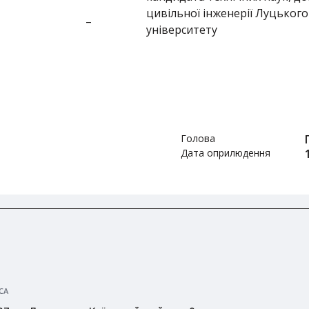
цивільної інженерії Луцьког
–
університету
Голова
Дата оприлюдення
СА