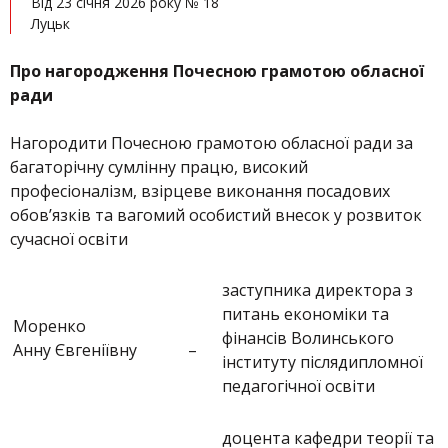
Від 23 січня 2026 року № 18
Луцьк
Про нагородження Почесною грамотою обласної
ради
Нагородити Почесною грамотою обласної ради за
багаторічну сумлінну працю, високий
професіоналізм, взірцеве виконання посадових
обов’язків та вагомий особистий внесок у розвиток
сучасної освіти
заступника директора з
питань економіки та
Моренко
фінансів Волинського
Анну Євгеніївну
–
інституту післядипломної
педагогічної освіти
доцента кафедри теорії та