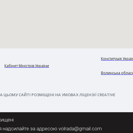
Конституція Украї
Кабінет Міністрів України
Волинська обласн
А ЦЬОМУ САЙТІ РОЗМІЩЕНІ НА УМОВАХ ЛІЦЕНЗІЇ CREATIVE
хищені
я надсилайте за адресою volrada@gmail.com