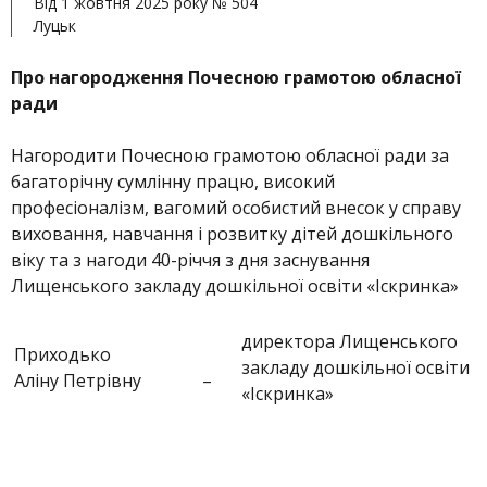
Від 1 жовтня 2025 року № 504
Луцьк
Про нагородження Почесною грамотою обласної
ради
Нагородити Почесною грамотою обласної ради за
багаторічну сумлінну працю, високий
професіоналізм, вагомий особистий внесок у справу
виховання, навчання і розвитку дітей дошкільного
віку та з нагоди 40-річчя з дня заснування
Лищенського закладу дошкільної освіти «Іскринка»
директора Лищенського
Приходько
закладу дошкільної освіти
Аліну Петрівну
–
«Іскринка»