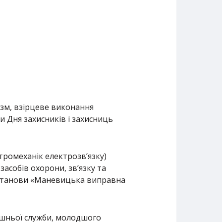
зм, взірцеве виконання
ди Дня захисників і захисниць
ктромеханік електрозв’язку)
засобів охорони, зв’язку та
установи «Маневицька виправна
шньої служби, молодшого