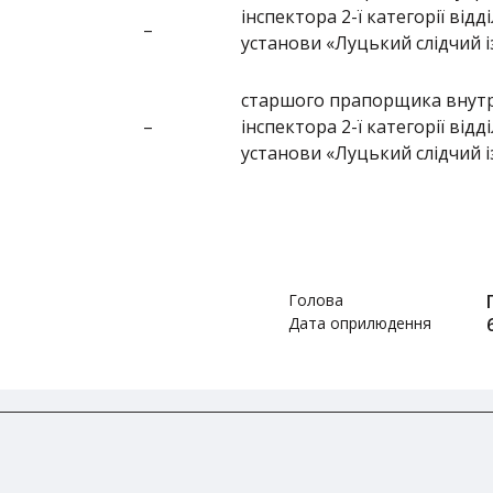
інспектора 2-ї категорії від
–
установи «Луцький слідчий 
старшого прапорщика внутр
–
інспектора 2-ї категорії від
установи «Луцький слідчий 
Голова
Дата оприлюдення