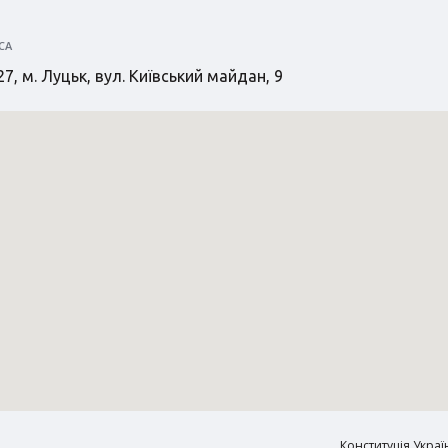
СА
7, м. Луцьк, вул. Київський майдан, 9
Конституція Украї