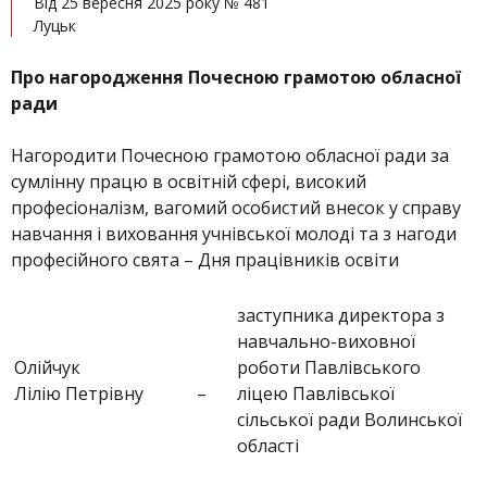
Від 25 вересня 2025 року № 481
Луцьк
Про нагородження Почесною грамотою обласної
ради
Нагородити Почесною грамотою обласної ради за
сумлінну працю в освітній сфері, високий
професіоналізм, вагомий особистий внесок у справу
навчання і виховання учнівської молоді та з нагоди
професійного свята – Дня працівників освіти
заступника директора з
навчально-виховної
Олійчук
роботи Павлівського
Лілію Петрівну
–
ліцею Павлівської
сільської ради Волинської
області