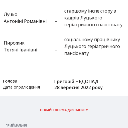
старшому інспектору з
Лучко
кадрів Луцького
Антоніні Романівні
–
геріатричного пансіонату
соціальному працівнику
Пирожик
Луцького геріатричного
Тетяні Іванівні
–
пансіонату
Голова
Григорій НЕДОПАД
Дата оприлюдення
28 вересня 2022 року
ОНЛАЙН ФОРМА ДЛЯ ЗАПИТУ
ПРИЙМАЛЬНЯ