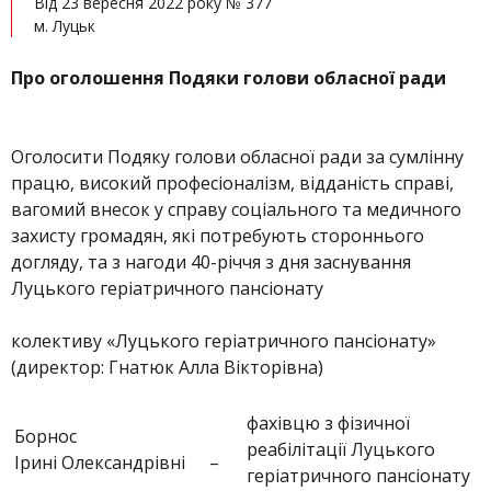
Від 23 вересня 2022 року № 377
м. Луцьк
Про оголошення Подяки голови обласної ради
Оголосити Подяку голови обласної ради за сумлінну
працю, високий професіоналізм, відданість справі,
вагомий внесок у справу соціального та медичного
захисту громадян, які потребують стороннього
догляду, та з нагоди 40-річчя з дня заснування
Луцького геріатричного пансіонату
колективу «Луцького геріатричного пансіонату»
(директор: Гнатюк Алла Вікторівна)
фахівцю з фізичної
Борнос
реабілітації Луцького
Ірині Олександрівні
–
геріатричного пансіонату