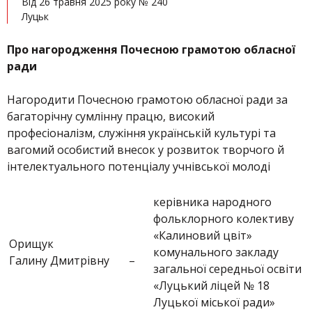
Від 26 травня 2025 року № 240
Луцьк
Про нагородження Почесною грамотою обласної
ради
Нагородити Почесною грамотою обласної ради за
багаторічну сумлінну працю, високий
професіоналізм, служіння українській культурі та
вагомий особистий внесок у розвиток творчого й
інтелектуального потенціалу учнівської молоді
керівника народного
фольклорного колективу
«Калиновий цвіт»
Орищук
комунального закладу
Галину Дмитрівну
–
загальної середньої освіти
«Луцький ліцей № 18
Луцької міської ради»