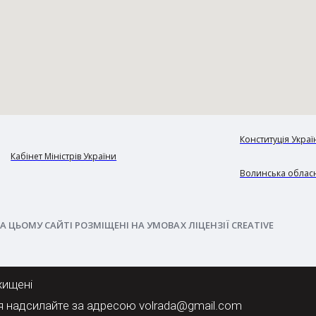
Конституція Украї
Кабінет Міністрів України
Волинська обласн
А ЦЬОМУ САЙТІ РОЗМІЩЕНІ НА УМОВАХ ЛІЦЕНЗІЇ CREATIVE
хищені
я надсилайте за адресою volrada@gmail.com