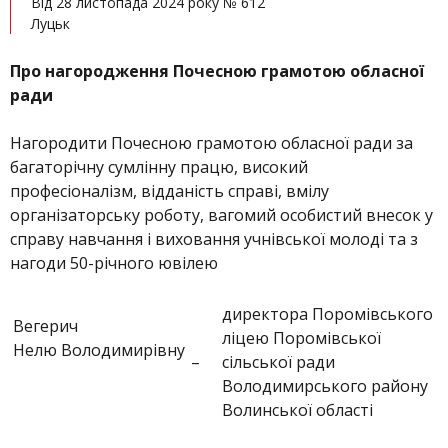
Від 28 листопада 2024 року № 612
Луцьк
Про нагородження Почесною грамотою обласної
ради
Нагородити Почесною грамотою обласної ради за
багаторічну сумлінну працю, високий
професіоналізм, відданість справі, вмілу
організаторську роботу, вагомий особистий внесок у
справу навчання і виховання учнівської молоді та з
нагоди 50-річного ювілею
директора Поромівського
Вегерич
ліцею Поромівської
Нелю Володимирівну
–
сільської ради
Володимирського району
Волинської області