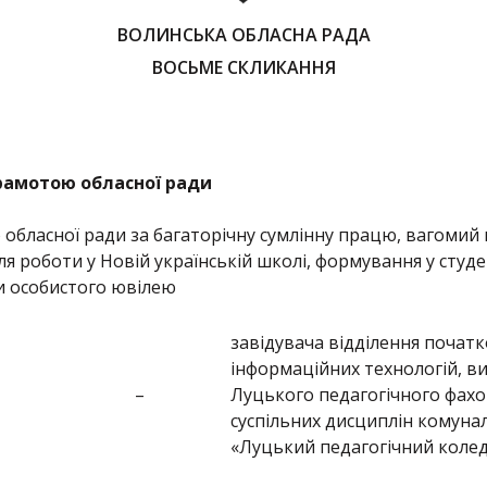
ВОЛИНСЬКА ОБЛАСНА РАДА
ВОСЬМЕ СКЛИКАННЯ
рамотою обласної ради
бласної ради за багаторічну сумлінну працю, вагомий 
я роботи у Новій українській школі, формування у студ
ди особистого ювілею
завідувача відділення початк
інформаційних технологій, в
–
Луцького педагогічного фахо
суспільних дисциплін комуна
«Луцький педагогічний колед