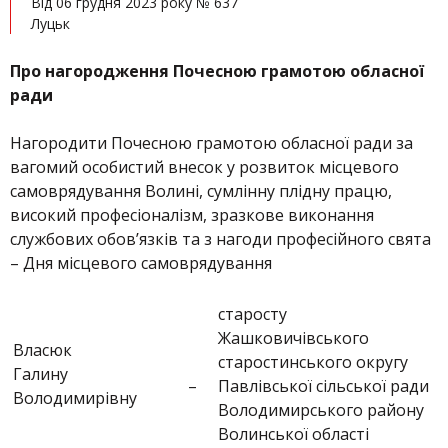
Від 06 грудня 2023 року № 637
Луцьк
Про нагородження Почесною грамотою обласної
ради
Нагородити Почесною грамотою обласної ради за
вагомий особистий внесок у розвиток місцевого
самоврядування Волині, сумлінну плідну працю,
високий професіоналізм, зразкове виконання
службових обов’язків та з нагоди професійного свята
– Дня місцевого самоврядування
старосту
Жашковичівського
Власюк
старостинського округу
Галину
–
Павлівської сільської ради
Володимирівну
Володимирського району
Волинської області