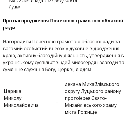
Від 22 листопада 2023 року № 614
Луцьк
Про нагородження Почесною грамотою обласної
ради
Нагородити Почесною грамотою обласної ради за
вагомий особистий внесок у духовне відродження
краю, активну благодійну діяльність, утвердження в
українському суспільстві ідей милосердя і злагоди та
сумлінне служіння Богу, Церкві, людям
декана Михайлівського
Царика
округу Луцького району
Миколу
протоієрея Свято-
–
Миколайовича
Михайлівського храму
міста Рожище