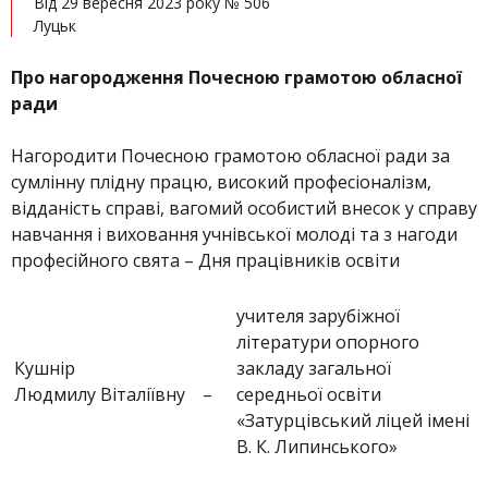
Від 29 вересня 2023 року № 506
Луцьк
Про нагородження Почесною грамотою обласної
ради
Нагородити Почесною грамотою обласної ради за
сумлінну плідну працю, високий професіоналізм,
відданість справі, вагомий особистий внесок у справу
навчання і виховання учнівської молоді та з нагоди
професійного свята – Дня працівників освіти
учителя зарубіжної
літератури опорного
Кушнір
закладу загальної
Людмилу Віталіївну
–
середньої освіти
«Затурцівський ліцей імені
В. К. Липинського»