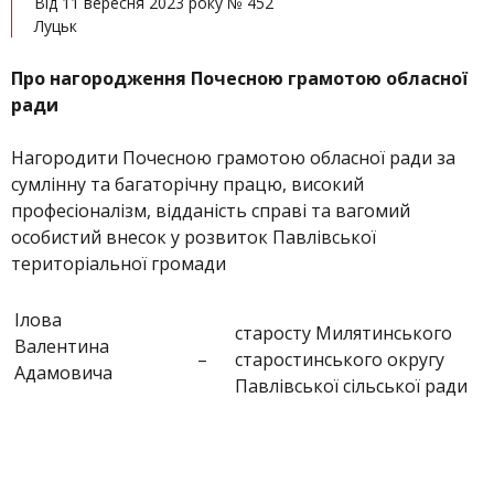
Від 11 вересня 2023 року № 452
Луцьк
Про нагородження Почесною грамотою обласної
ради
Нагородити Почесною грамотою обласної ради за
сумлінну та багаторічну працю, високий
професіоналізм, відданість справі та вагомий
особистий внесок у розвиток Павлівської
територіальної громади
Ілова
старосту Милятинського
Валентина
–
старостинського округу
Адамовича
Павлівської сільської ради