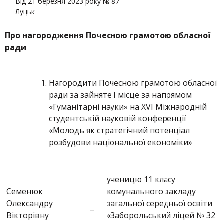
Від 21 березня 2023 року № 87
Луцьк
Про нагородження Почесною грамотою обласної
ради
Нагородити Почесною грамотою обласної
ради за зайняте І місце за напрямом
«Гуманітарні науки» на XVІ Міжнародній
студентській науковій конференції
«Молодь як стратегічний потенціал
розбудови національної економіки»
ученицю 11 класу
Семенюк
комунального закладу
Олександру
загальної середньої освіти
–
Вікторівну
«Заборольський ліцей № 32