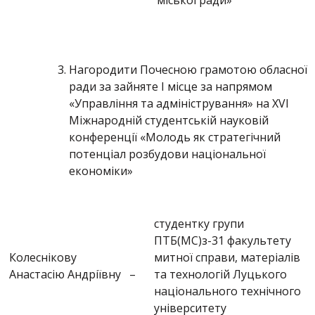
міської ради»
Нагородити Почесною грамотою обласної
ради за зайняте І місце за напрямом
«Управління та адміністрування» на XVІ
Міжнародній студентській науковій
конференції «Молодь як стратегічний
потенціал розбудови національної
економіки»
студентку групи
ПТБ(МС)з-31 факультету
Колеснікову
митної справи, матеріалів
Анастасію Андріївну
–
та технологій Луцького
національного технічного
університету