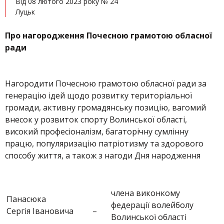
Від 08 лютого 2023 року № 24
Луцьк
Про нагородження Почесною грамотою обласної
ради
Нагородити Почесною грамотою обласної ради за
генерацію ідей щодо розвитку територіальної
громади, активну громадянську позицію, вагомий
внесок у розвиток спорту Волинської області,
високий професіоналізм, багаторічну сумлінну
працю, популяризацію патріотизму та здорового
способу життя, а також з нагоди Дня народження
члена виконкому
Панасюка
федерації волейболу
Сергія Івановича
–
Волинської області