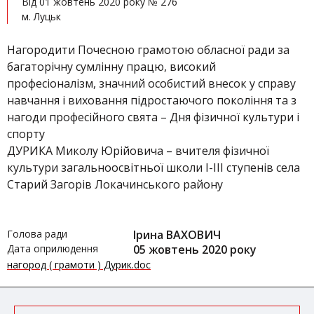
Від 01 жовтень 2020 року № 276
м. Луцьк
Нагородити Почесною грамотою обласної ради за
багаторічну сумлінну працю, високий
професіоналізм, значний особистий внесок у справу
навчання і виховання підростаючого покоління та з
нагоди професійного свята – Дня фізичної культури і
спорту
ДУРИКА Миколу Юрійовича – вчителя фізичної
культури загальноосвітньої школи І-ІІІ ступенів села
Старий Загорів Локачинського району
Голова ради
Ірина ВАХОВИЧ
Дата оприлюдення
05 жовтень 2020 року
нагород ( грамоти ) Дурик.doc