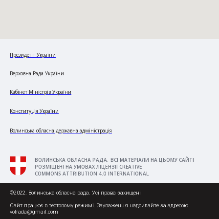
Президент України
Верховна Рада України
Кабінет Міністрів України
Конституція України
Волинська обласна державна адміністрація
ВОЛИНСЬКА ОБЛАСНА РАДА. ВСІ МАТЕРІАЛИ НА ЦЬОМУ САЙТІ
РОЗМІЩЕНІ НА УМОВАХ ЛІЦЕНЗІЇ CREATIVE
COMMONS ATTRIBUTION 4.0 INTERNATIONAL
©2022. Волинська обласна рада. Усі права захищені
Сайт працює в тестовому режимі. Зауваження надсилайте за адресою
volrada@gmail.com