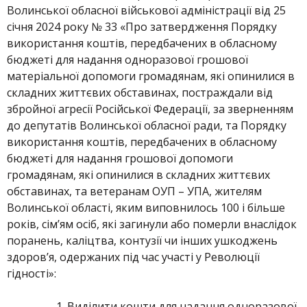
Волинської обласної військової адміністрації від 25
січня 2024 року № 33 «Про затвердження Порядку
використання коштів, передбачених в обласному
бюджеті для надання одноразової грошової
матеріальної допомоги громадянам, які опинилися в
складних життєвих обставинах, постраждали від
збройної агресії Російської Федерації, за зверненням
до депутатів Волинської обласної ради, та Порядку
використання коштів, передбачених в обласному
бюджеті для надання грошової допомоги
громадянам, які опинилися в складних життєвих
обставинах, та ветеранам ОУП – УПА, жителям
Волинської області, яким виповнилось 100 і більше
років, сім’ям осіб, які загинули або померли внаслідок
поранень, каліцтва, контузії чи інших ушкоджень
здоров’я, одержаних під час участі у Революції
гідності»:
Виділити кошти для надання одноразової