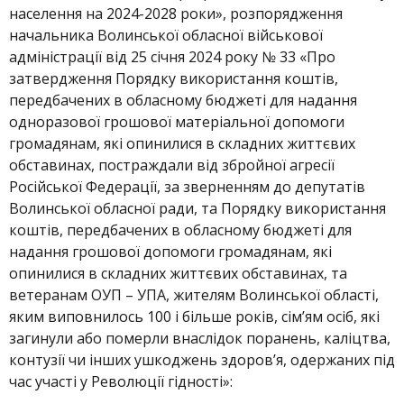
населення на 2024-2028 роки», розпорядження
начальника Волинської обласної військової
адміністрації від 25 січня 2024 року № 33 «Про
затвердження Порядку використання коштів,
передбачених в обласному бюджеті для надання
одноразової грошової матеріальної допомоги
громадянам, які опинилися в складних життєвих
обставинах, постраждали від збройної агресії
Російської Федерації, за зверненням до депутатів
Волинської обласної ради, та Порядку використання
коштів, передбачених в обласному бюджеті для
надання грошової допомоги громадянам, які
опинилися в складних життєвих обставинах, та
ветеранам ОУП – УПА, жителям Волинської області,
яким виповнилось 100 і більше років, сім’ям осіб, які
загинули або померли внаслідок поранень, каліцтва,
контузії чи інших ушкоджень здоров’я, одержаних під
час участі у Революції гідності»: