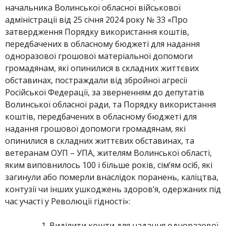
начальника Волинської обласної військової
адміністрації від 25 січня 2024 року № 33 «Про
затвердження Порядку використання коштів,
передбачених в обласному бюджеті для надання
одноразової грошової матеріальної допомоги
громадянам, які опинилися в складних життєвих
обставинах, постраждали від збройної агресії
Російської Федерації, за зверненням до депутатів
Волинської обласної ради, та Порядку використання
коштів, передбачених в обласному бюджеті для
надання грошової допомоги громадянам, які
опинилися в складних життєвих обставинах, та
ветеранам ОУП – УПА, жителям Волинської області,
яким виповнилось 100 і більше років, сім’ям осіб, які
загинули або померли внаслідок поранень, каліцтва,
контузії чи інших ушкоджень здоров’я, одержаних під
час участі у Революції гідності»:
Виділити кошти для надання одноразової