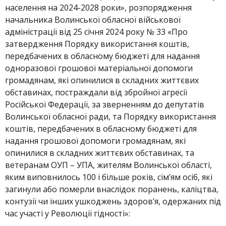
населення на 2024-2028 роки», розпорядження
начальника Волинської обласної військової
адміністрації від 25 січня 2024 року № 33 «Про
затвердження Порядку використання коштів,
передбачених в обласному бюджеті для надання
одноразової грошової матеріальної допомоги
громадянам, які опинилися в складних життєвих
обставинах, постраждали від збройної агресії
Російської Федерації, за зверненням до депутатів
Волинської обласної ради, та Порядку використання
коштів, передбачених в обласному бюджеті для
надання грошової допомоги громадянам, які
опинилися в складних життєвих обставинах, та
ветеранам ОУП – УПА, жителям Волинської області,
яким виповнилось 100 і більше років, сім’ям осіб, які
загинули або померли внаслідок поранень, каліцтва,
контузії чи інших ушкоджень здоров’я, одержаних під
час участі у Революції гідності»: