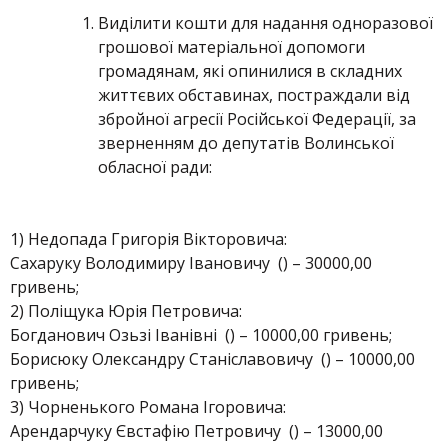
Виділити кошти для надання одноразової
грошової матеріальної допомоги
громадянам, які опинилися в складних
життєвих обставинах, постраждали від
збройної агресії Російської Федерації, за
зверненням до депутатів Волинської
обласної ради:
1) Недопада Григорія Вікторовича:
Сахаруку Володимиру Івановичу () – 30000,00
гривень;
2) Поліщука Юрія Петровича:
Богданович Озьзі Іванівні () – 10000,00 гривень;
Борисюку Олександру Станіславовичу () – 10000,00
гривень;
3) Чорненького Романа Ігоровича:
Арендарчуку Євстафію Петровичу () – 13000,00