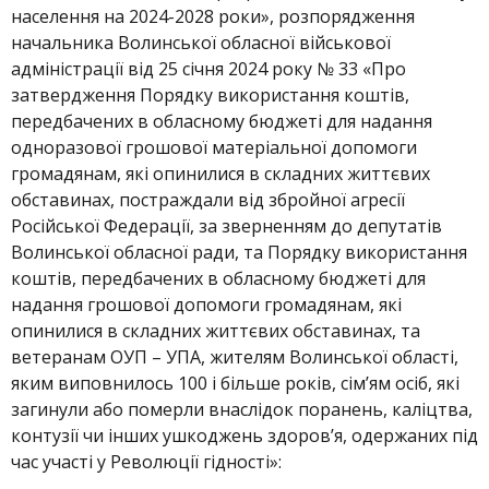
населення на 2024-2028 роки», розпорядження
начальника Волинської обласної військової
адміністрації від 25 січня 2024 року № 33 «Про
затвердження Порядку використання коштів,
передбачених в обласному бюджеті для надання
одноразової грошової матеріальної допомоги
громадянам, які опинилися в складних життєвих
обставинах, постраждали від збройної агресії
Російської Федерації, за зверненням до депутатів
Волинської обласної ради, та Порядку використання
коштів, передбачених в обласному бюджеті для
надання грошової допомоги громадянам, які
опинилися в складних життєвих обставинах, та
ветеранам ОУП – УПА, жителям Волинської області,
яким виповнилось 100 і більше років, сім’ям осіб, які
загинули або померли внаслідок поранень, каліцтва,
контузії чи інших ушкоджень здоров’я, одержаних під
час участі у Революції гідності»: