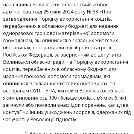
начальника Волинської обласної військової
адміністрації від 25 січня 2024 року № 33 «Про
затвердження Порядку використання коштів,
передбачених в обласному бюджеті для надання
одноразової грошової матеріальної допомоги
громадянам, які опинилися в складних життєвих
обставинах, постраждали від збройної агресії
Російської Федерації, за зверненням до депутатів
Волинської обласної ради, та Порядку використання
коштів, передбачених в обласному бюджеті для
надання грошової допомоги громадянам, які
опинилися в складних життєвих обставинах, та
ветеранам ОУП – УПА, жителям Волинської області,
яким виповнилось 100 і більше років, сім’ям осіб, які
загинули або померли внаслідок поранень, каліцтва,
контузії чи інших ушкоджень здоров’я, одержаних під
час участі у Революції гідності»:
Виділити кошти для надання одноразової