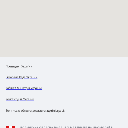
Президент України
Верховна Рада України
Кабінет Міністрів України
Конституція України
Волинська обласна державна адміністрація
ВОЛИНСЬКА ОБЛАСНА РАДА. ВСІ МАТЕРІАЛИ НА ЦЬОМУ САЙТІ