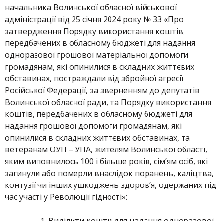
начальника Волинської обласної військової
адміністрації від 25 січня 2024 року № 33 «Про
затвердження Порядку використання коштів,
передбачених в обласному бюджеті для надання
одноразової грошової матеріальної допомоги
громадянам, які опинилися в складних життєвих
обставинах, постраждали від збройної агресії
Російської Федерації, за зверненням до депутатів
Волинської обласної ради, та Порядку використання
коштів, передбачених в обласному бюджеті для
надання грошової допомоги громадянам, які
опинилися в складних життєвих обставинах, та
ветеранам ОУП – УПА, жителям Волинської області,
яким виповнилось 100 і більше років, сім’ям осіб, які
загинули або померли внаслідок поранень, каліцтва,
контузії чи інших ушкоджень здоров’я, одержаних під
час участі у Революції гідності»:
Виділити кошти для надання одноразової