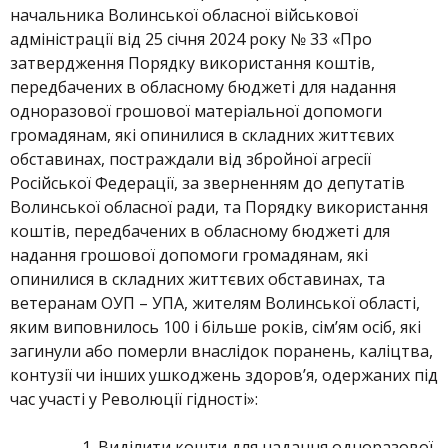
начальника Волинської обласної військової
адміністрації від 25 січня 2024 року № 33 «Про
затвердження Порядку використання коштів,
передбачених в обласному бюджеті для надання
одноразової грошової матеріальної допомоги
громадянам, які опинилися в складних життєвих
обставинах, постраждали від збройної агресії
Російської Федерації, за зверненням до депутатів
Волинської обласної ради, та Порядку використання
коштів, передбачених в обласному бюджеті для
надання грошової допомоги громадянам, які
опинилися в складних життєвих обставинах, та
ветеранам ОУП – УПА, жителям Волинської області,
яким виповнилось 100 і більше років, сім’ям осіб, які
загинули або померли внаслідок поранень, каліцтва,
контузії чи інших ушкоджень здоров’я, одержаних під
час участі у Революції гідності»:
Виділити кошти для надання одноразової