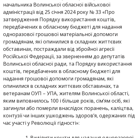
начальника Волинської обласної військової
адміністрації від 25 січня 2024 року № 33 «Про
затвердження Порядку використання коштів,
передбачених в обласному бюджеті для надання
одноразової грошової матеріальної допомоги
громадянам, які опинилися в складних життєвих
обставинах, постраждали від збройної агресії
Російської Федерації, за зверненням до депутатів
Волинської обласної ради, та Порядку використання
коштів, передбачених в обласному бюджеті для
надання грошової допомоги громадянам, які
опинилися в складних життєвих обставинах, та
ветеранам ОУП – УПА, жителям Волинської області,
яким виповнилось 100 і більше років, сім’ям осіб, які
загинули або померли внаслідок поранень, каліцтва,
контузії чи інших ушкоджень здоров’я, одержаних під
час участі у Революції гідності»:
Виділити кошти для надання одноразової