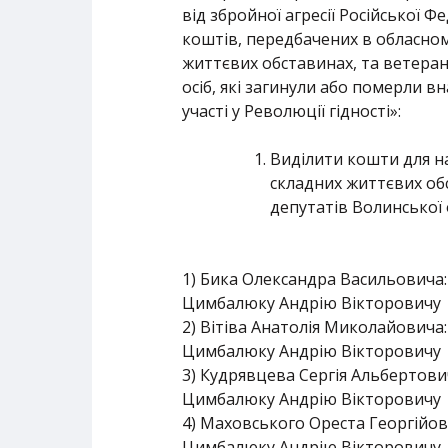
від збройної агресії Російської 
коштів, передбачених в обласно
життєвих обставинах, та ветерана
осіб, які загинули або померли в
участі у Революції гідності»:
Виділити кошти для н
складних життєвих обс
депутатів Волинської 
1) Бика Олександра Васильовича:
Цимбалюку Андрію Вікторовичу ()
2) Вітіва Анатолія Миколайовича:
Цимбалюку Андрію Вікторовичу ()
3) Кудрявцева Сергія Альбертови
Цимбалюку Андрію Вікторовичу ()
4) Маховського Ореста Георгійов
Цимбалюку Андрію Вікторовичу ()