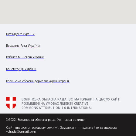
Президент України
Верховна Рада України
Кабінет Міністрів України
Конституція України
Волинська обласна державна адміністрація
ВОЛИНСЬКА ОБЛАСНА РАДА. ВСІ МАТЕРІАЛИ НА ЦЬОМУ САЙТІ
РОЗМІЩЕНІ НА УМОВАХ ЛІЦЕНЗІЇ CREATIVE
COMMONS ATTRIBUTION 4.0 INTERNATIONAL
©2022. Волинська обласна рада. Усі права захищені
Сайт працює в тестовому режимі. Зауваження надсилайте за адресою
volrada@gmail.com