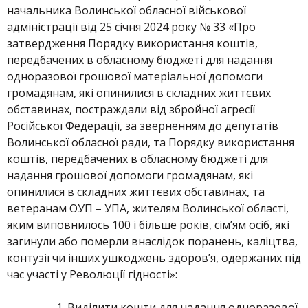
начальника Волинської обласної військової
адміністрації від 25 січня 2024 року № 33 «Про
затвердження Порядку використання коштів,
передбачених в обласному бюджеті для надання
одноразової грошової матеріальної допомоги
громадянам, які опинилися в складних життєвих
обставинах, постраждали від збройної агресії
Російської Федерації, за зверненням до депутатів
Волинської обласної ради, та Порядку використання
коштів, передбачених в обласному бюджеті для
надання грошової допомоги громадянам, які
опинилися в складних життєвих обставинах, та
ветеранам ОУП – УПА, жителям Волинської області,
яким виповнилось 100 і більше років, сім’ям осіб, які
загинули або померли внаслідок поранень, каліцтва,
контузії чи інших ушкоджень здоров’я, одержаних під
час участі у Революції гідності»:
Виділити кошти для надання одноразової