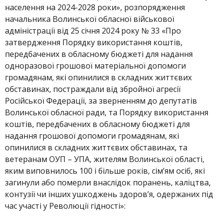
населення на 2024-2028 роки», розпорядження
начальника Волинської обласної військової
адміністрації від 25 січня 2024 року № 33 «Про
затвердження Порядку використання коштів,
передбачених в обласному бюджеті для надання
одноразової грошової матеріальної допомоги
громадянам, які опинилися в складних життєвих
обставинах, постраждали від збройної агресії
Російської Федерації, за зверненням до депутатів
Волинської обласної ради, та Порядку використання
коштів, передбачених в обласному бюджеті для
надання грошової допомоги громадянам, які
опинилися в складних життєвих обставинах, та
ветеранам ОУП – УПА, жителям Волинської області,
яким виповнилось 100 і більше років, сім’ям осіб, які
загинули або померли внаслідок поранень, каліцтва,
контузії чи інших ушкоджень здоров’я, одержаних під
час участі у Революції гідності»: