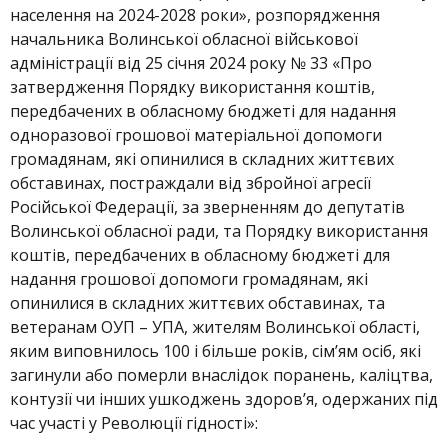
населення на 2024-2028 роки», розпорядження
начальника Волинської обласної військової
адміністрації від 25 січня 2024 року № 33 «Про
затвердження Порядку використання коштів,
передбачених в обласному бюджеті для надання
одноразової грошової матеріальної допомоги
громадянам, які опинилися в складних життєвих
обставинах, постраждали від збройної агресії
Російської Федерації, за зверненням до депутатів
Волинської обласної ради, та Порядку використання
коштів, передбачених в обласному бюджеті для
надання грошової допомоги громадянам, які
опинилися в складних життєвих обставинах, та
ветеранам ОУП – УПА, жителям Волинської області,
яким виповнилось 100 і більше років, сім’ям осіб, які
загинули або померли внаслідок поранень, каліцтва,
контузії чи інших ушкоджень здоров’я, одержаних під
час участі у Революції гідності»: