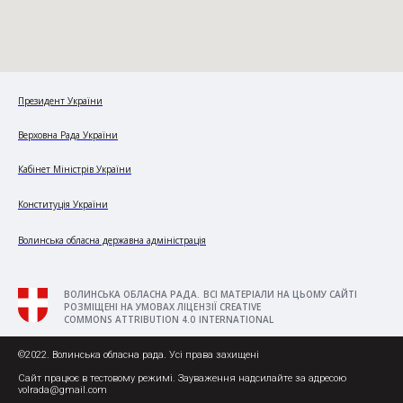
Президент України
Верховна Рада України
Кабінет Міністрів України
Конституція України
Волинська обласна державна адміністрація
ВОЛИНСЬКА ОБЛАСНА РАДА. ВСІ МАТЕРІАЛИ НА ЦЬОМУ САЙТІ
РОЗМІЩЕНІ НА УМОВАХ ЛІЦЕНЗІЇ CREATIVE
COMMONS ATTRIBUTION 4.0 INTERNATIONAL
©2022. Волинська обласна рада. Усі права захищені
Сайт працює в тестовому режимі. Зауваження надсилайте за адресою
volrada@gmail.com