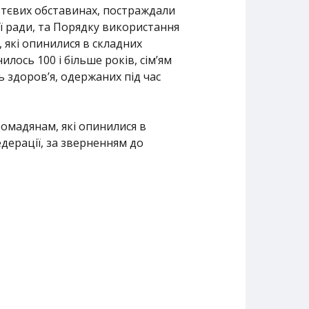
ттєвих обставинах, постраждали
ої ради, та Порядку використання
які опинилися в складних
ось 100 і більше років, сім’ям
ь здоров’я, одержаних під час
омадянам, які опинилися в
едерації, за зверненням до