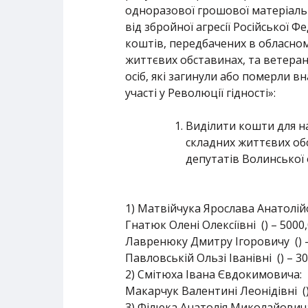
одноразової грошової матеріаль
від збройної агресії Російської 
коштів, передбачених в обласно
життєвих обставинах, та ветерана
осіб, які загинули або померли в
участі у Революції гідності»:
Виділити кошти для н
складних життєвих обс
депутатів Волинської 
1) Матвійчука Ярослава Анатолій
Гнатюк Олені Олексіївні () – 5000
Лавренюку Дмитру Ігоровичу () –
Павловській Ользі Іванівні () – 3
2) Смітюха Івана Євдокимовича:
Макарчук Валентині Леонідівні ()
3) Філюка Анатолія Миколайович