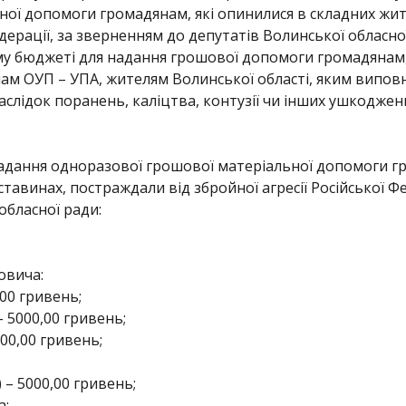
ної допомоги громадянам, які опинилися в складних жи
Федерації, за зверненням до депутатів Волинської обласн
му бюджеті для надання грошової допомоги громадянам, 
м ОУП – УПА, жителям Волинської області, яким виповнил
наслідок поранень, каліцтва, контузії чи інших ушкоджен
адання одноразової грошової матеріальної допомоги гр
тавинах, постраждали від збройної агресії Російської Ф
обласної ради:
овича:
,00 гривень;
 5000,00 гривень;
000,00 гривень;
 – 5000,00 гривень;
а: