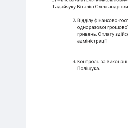
Тадайчуку Віталію Олександрович
Відділу фінансово-гос
одноразової грошової
гривень. Оплату здійс
адміністрації від 
Контроль за виконанн
Поліщука.