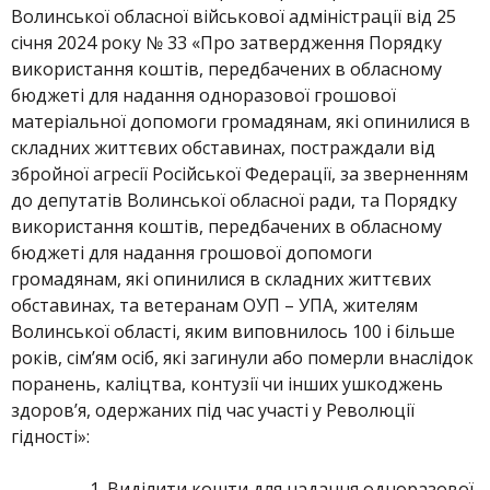
Волинської обласної військової адміністрації від 25
січня 2024 року № 33 «Про затвердження Порядку
використання коштів, передбачених в обласному
бюджеті для надання одноразової грошової
матеріальної допомоги громадянам, які опинилися в
складних життєвих обставинах, постраждали від
збройної агресії Російської Федерації, за зверненням
до депутатів Волинської обласної ради, та Порядку
використання коштів, передбачених в обласному
бюджеті для надання грошової допомоги
громадянам, які опинилися в складних життєвих
обставинах, та ветеранам ОУП – УПА, жителям
Волинської області, яким виповнилось 100 і більше
років, сім’ям осіб, які загинули або померли внаслідок
поранень, каліцтва, контузії чи інших ушкоджень
здоров’я, одержаних під час участі у Революції
гідності»:
Виділити кошти для надання одноразової