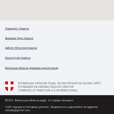
Президент України
Верховна Рада України
Кабінет Міністрів України
Конституція України
Волинська обласна державна адміністрація
ВОЛИНСЬКА ОБЛАСНА РАДА. ВСІ МАТЕРІАЛИ НА ЦЬОМУ САЙТІ
РОЗМІЩЕНІ НА УМОВАХ ЛІЦЕНЗІЇ CREATIVE
COMMONS ATTRIBUTION 4.0 INTERNATIONAL
©2022. Волинська обласна рада. Усі права захищені
Сайт працює в тестовому режимі. Зауваження надсилайте за адресою
volrada@gmail.com