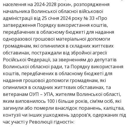
населення на 2024-2028 роки», розпорядження
начальника Волинської обласної військової
адміністрації від 25 січня 2024 року № 33 «Про
затвердження Порядку використання коштів,
передбачених в обласному бюджеті для надання
одноразової грошової матеріальної допомоги
громадянам, які опинилися в складних життєвих
обставинах, постраждали від збройної агресії
Російської Федерації, за зверненням до депутатів
Волинської обласної ради, та Порядку використання
коштів, передбачених в обласному бюджеті для
надання грошової допомоги громадянам, які
опинилися в складних життєвих обставинах, та
ветеранам ОУП – УПА, жителям Волинської області,
яким виповнилось 100 і більше років, сім’ям осіб, які
загинули або померли внаслідок поранень, каліцтва,
контузії чи інших ушкоджень здоров’я, одержаних під
час участі у Революції гідності»: