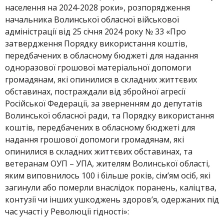
населення на 2024-2028 роки», розпорядження
начальника Волинської обласної військової
адміністрації від 25 січня 2024 року № 33 «Про
затвердження Порядку використання коштів,
передбачених в обласному бюджеті для надання
одноразової грошової матеріальної допомоги
громадянам, які опинилися в складних життєвих
обставинах, постраждали від збройної агресії
Російської Федерації, за зверненням до депутатів
Волинської обласної ради, та Порядку використання
коштів, передбачених в обласному бюджеті для
надання грошової допомоги громадянам, які
опинилися в складних життєвих обставинах, та
ветеранам ОУП – УПА, жителям Волинської області,
яким виповнилось 100 і більше років, сім’ям осіб, які
загинули або померли внаслідок поранень, каліцтва,
контузії чи інших ушкоджень здоров’я, одержаних під
час участі у Революції гідності»: