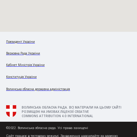
Президент України
Верховна Рада України
Кабінет Міністрів України
Конституція України
Волинська обласна державна адміністрація
ВОЛИНСЬКА ОБЛАСНА РАДА. ВСІ МАТЕРІАЛИ НА ЦЬОМУ САЙТІ
РОЗМІЩЕНІ НА УМОВАХ ЛІЦЕНЗІЇ CREATIVE
COMMONS ATTRIBUTION 4.0 INTERNATIONAL
©2022. Волинська обласна рада. Усі права захищені
Сайт працює в тестовому режимі. Зауваження надсилайте за адресою