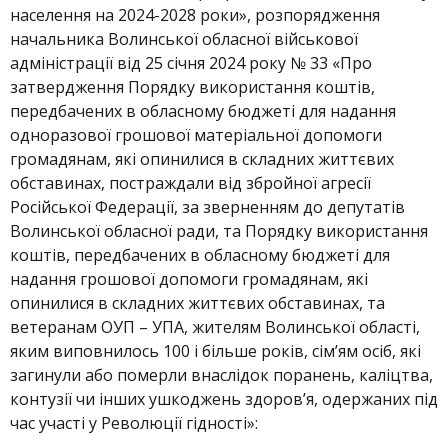
населення на 2024-2028 роки», розпорядження
начальника Волинської обласної військової
адміністрації від 25 січня 2024 року № 33 «Про
затвердження Порядку використання коштів,
передбачених в обласному бюджеті для надання
одноразової грошової матеріальної допомоги
громадянам, які опинилися в складних життєвих
обставинах, постраждали від збройної агресії
Російської Федерації, за зверненням до депутатів
Волинської обласної ради, та Порядку використання
коштів, передбачених в обласному бюджеті для
надання грошової допомоги громадянам, які
опинилися в складних життєвих обставинах, та
ветеранам ОУП – УПА, жителям Волинської області,
яким виповнилось 100 і більше років, сім’ям осіб, які
загинули або померли внаслідок поранень, каліцтва,
контузії чи інших ушкоджень здоров’я, одержаних під
час участі у Революції гідності»: