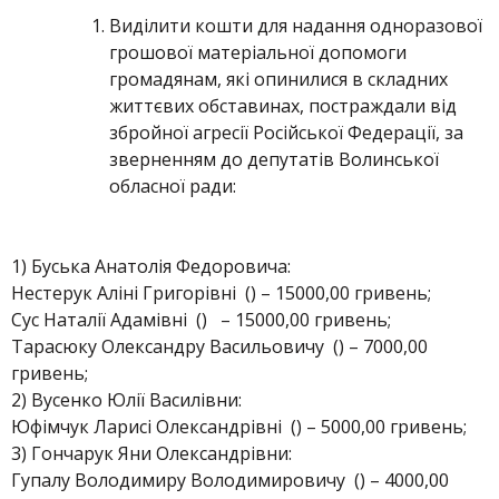
Виділити кошти для надання одноразової
грошової матеріальної допомоги
громадянам, які опинилися в складних
життєвих обставинах, постраждали від
збройної агресії Російської Федерації, за
зверненням до депутатів Волинської
обласної ради:
1) Буська Анатолія Федоровича:
Нестерук Аліні Григорівні () – 15000,00 гривень;
Сус Наталії Адамівні () – 15000,00 гривень;
Тарасюку Олександру Васильовичу () – 7000,00
гривень;
2) Вусенко Юлії Василівни:
Юфімчук Ларисі Олександрівні () – 5000,00 гривень;
3) Гончарук Яни Олександрівни:
Гупалу Володимиру Володимировичу () – 4000,00