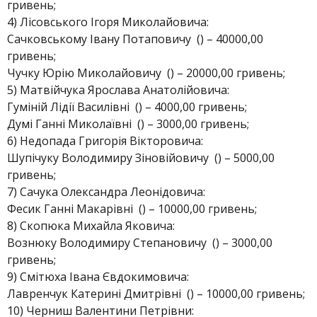
гривень;
4) Лісовського Ігоря Миколайовича:
Сачковському Івану Потаповичу () – 40000,00
гривень;
Чучку Юрію Миколайовичу () – 20000,00 гривень;
5) Матвійчука Ярослава Анатолійовича:
Гуміній Лідії Василівні () – 4000,00 гривень;
Думі Ганні Миколаївні () – 3000,00 гривень;
6) Недопада Григорія Вікторовича:
Шупічуку Володимиру Зіновійовичу () – 5000,00
гривень;
7) Сачука Олександра Леонідовича:
Фесик Ганні Макарівні () – 10000,00 гривень;
8) Скопюка Михайла Яковича:
Вознюку Володимиру Степановичу () – 3000,00
гривень;
9) Смітюха Івана Євдокимовича:
Лавренчук Катерині Дмитрівні () – 10000,00 гривень;
10) Черниш Валентини Петрівни: