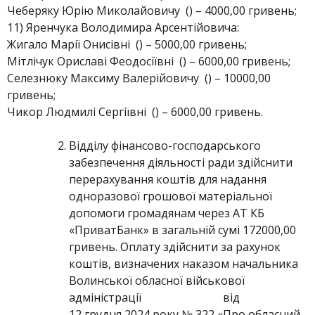
Чеберяку Юрію Миколайовичу () – 4000,00 гривень;
11) Яренчука Володимира Арсентійовича:
Жигало Марії Онисівні () – 5000,00 гривень;
Мітлічук Ориславі Феодосіївні () – 6000,00 гривень;
Селезнюку Максиму Валерійовичу () – 10000,00
гривень;
Чикор Людмилі Сергіївні () – 6000,00 гривень.
Відділу фінансово-господарського
забезпечення діяльності ради здійснити
перерахування коштів для надання
одноразової грошової матеріальної
допомоги громадянам через АТ КБ
«ПриватБанк» в загальній сумі 172000,00
гривень. Оплату здійснити за рахунок
коштів, визначених наказом начальника
Волинської обласної військової
адміністрації від
12 грудня 2024 року № 322 «Про обласний