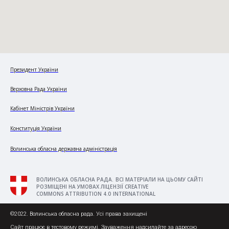
Президент України
Верховна Рада України
Кабінет Міністрів України
Конституція України
Волинська обласна державна адміністрація
ВОЛИНСЬКА ОБЛАСНА РАДА. ВСІ МАТЕРІАЛИ НА ЦЬОМУ САЙТІ
РОЗМІЩЕНІ НА УМОВАХ ЛІЦЕНЗІЇ CREATIVE
COMMONS ATTRIBUTION 4.0 INTERNATIONAL
©2022. Волинська обласна рада. Усі права захищені
Сайт працює в тестовому режимі. Зауваження надсилайте за адресою