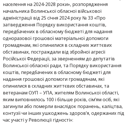
населення на 2024-2028 роки», розпорядження
начальника Волинської обласної військової
адміністрації від 25 січня 2024 року № 33 «Про
затвердження Порядку використання коштів,
передбачених в обласному бюджеті для надання
одноразової грошової матеріальної допомоги
громадянам, які опинилися в складних життєвих
обставинах, постраждали від збройної агресії
Російської Федерації, за зверненням до депутатів
Волинської обласної ради, та Порядку використання
коштів, передбачених в обласному бюджеті для
надання грошової допомоги громадянам, які
опинилися в складних життєвих обставинах, та
ветеранам ОУП – УПА, жителям Волинської області,
яким виповнилось 100 і більше років, сім’ям осіб, які
загинули або померли внаслідок поранень, каліцтва,
контузії чи інших ушкоджень здоров’я, одержаних під
час участі у Революції гідності»: