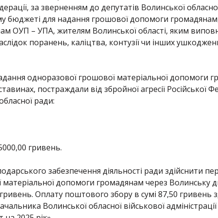
Федерації, за зверненням до депутатів Волинської обласн
му бюджеті для надання грошової допомоги громадянам, 
м ОУП – УПА, жителям Волинської області, яким виповнил
наслідок поранень, каліцтва, контузії чи інших ушкоджен
адання одноразової грошової матеріальної допомоги гр
тавинах, постраждали від збройної агресії Російської Ф
обласної ради:
5000,00 гривень.
подарського забезпечення діяльності ради здійснити п
 матеріальної допомоги громадянам через Волинську 
0 гривень. Оплату поштового збору в сумі 87,50 гривень 
чальника Волинської обласної військової адміністрації 
на 2025 рік».