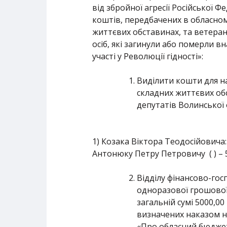
від збройної агресії Російської 
коштів, передбачених в обласно
життєвих обставинах, та ветерана
осіб, які загинули або померли в
участі у Революції гідності»:
Виділити кошти для н
складних життєвих обс
депутатів Волинської 
1) Козака Віктора Теодосійовича:
Антонюку Петру Петровичу ( ) – 
Відділу фінансово-гос
одноразової грошової
загальній сумі 5000,0
визначених наказом на
«Про обласний бюджет 