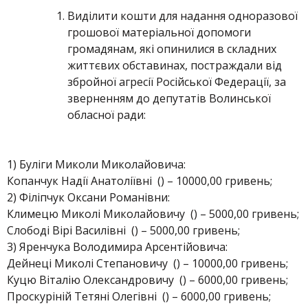
Виділити кошти для надання одноразової
грошової матеріальної допомоги
громадянам, які опинилися в складних
життєвих обставинах, постраждали від
збройної агресії Російської Федерації, за
зверненням до депутатів Волинської
обласної ради:
1) Буліги Миколи Миколайовича:
Копанчук Надії Анатоліївні () – 10000,00 гривень;
2) Філіпчук Оксани Романівни:
Климецю Миколі Миколайовичу () – 5000,00 гривень;
Слободі Вірі Василівні () – 5000,00 гривень;
3) Яренчука Володимира Арсентійовича:
Дейнеці Миколі Степановичу () – 10000,00 гривень;
Куцю Віталію Олександровичу () – 6000,00 гривень;
Проскуріній Тетяні Олегівні () – 6000,00 гривень;