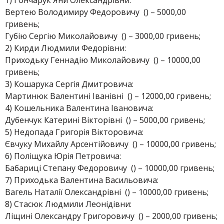
1) Гончарук Яни Олександрівни:
Вертею Володимиру Федоровичу () – 5000,00
гривень;
Губію Сергію Миколайовичу () – 3000,00 гривень;
2) Кирди Людмили Федорівни:
Приходьку Геннадію Миколайовичу () – 10000,00
гривень;
3) Кошарука Сергія Дмитровича:
Мартинюк Валентині Іванівні () – 12000,00 гривень;
4) Кошельника Валентина Івановича:
Дубенчук Катерині Вікторівні () – 5000,00 гривень;
5) Недопада Григорія Вікторовича:
Євчуку Михайлу Арсентійовичу () – 10000,00 гривень;
6) Поліщука Юрія Петровича:
Бабариці Степану Федоровичу () – 10000,00 гривень;
7) Приходька Валентина Васильовича:
Вагель Наталії Олександрівні () – 10000,00 гривень;
8) Стасюк Людмили Леонідівни:
Ліщині Олександру Григоровичу () – 2000,00 гривень;