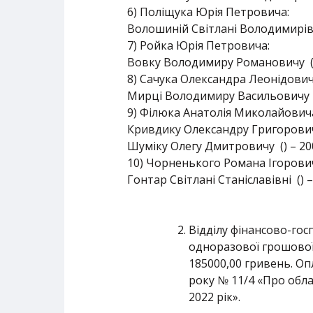
6) Поліщука Юрія Петровича:
Волошиній Світлані Володимирівні
7) Ройка Юрія Петровича:
Вовку Володимиру Романовичу () 
8) Сачука Олександра Леонідович
Мирці Володимиру Васильовичу ()
9) Філюка Анатолія Миколайович
Кривдику Олександру Григоровичу
Шуміку Олегу Дмитровичу () – 20
10) Чорненького Романа Ігорови
Гонтар Світлані Станіславівні () 
Відділу фінансово-гос
одноразової грошової
185000,00 гривень. Оп
року № 11/4 «Про обл
2022 рік».