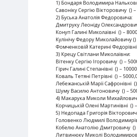
1) Бондаря Володимира Нальков
Савоніку Сергію Вікторовичу () –
2) Буська Анатолія Федоровича:
Дмитруку Леоніду Олександровичу
Конуп Галині Миколаївні () – 800
Кулінічу Федору Миколайовичу () 
Фомченковій Катерині Федорівні (
3) Крецу Світлани Миколаївни:
Вітенку Сергію Ігоровичу () – 500
Гірич Галині Степанівні () – 1000
Коваль Тетяні Петрівні () – 5000,
Лебежанській Марії Сафронівні ()
Шуму Василю Антоновичу () – 500
4) Макарука Миколи Михайлович
Корчицькій Олені Мартинівні () –
5) Недопада Григорія Вікторович
Головенко Людмилі Володимирівні
Кобелю Анатолію Дмитровичу () –
Литвинюку Миколі Володимирович