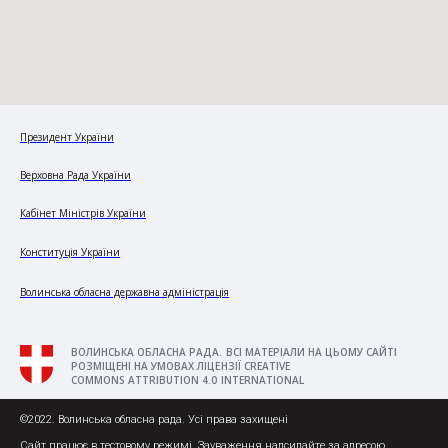
Президент України
Верховна Рада України
Кабінет Міністрів України
Конституція України
Волинська обласна державна адміністрація
ВОЛИНСЬКА ОБЛАСНА РАДА. ВСІ МАТЕРІАЛИ НА ЦЬОМУ САЙТІ
РОЗМІЩЕНІ НА УМОВАХ ЛІЦЕНЗІЇ CREATIVE
COMMONS ATTRIBUTION 4.0 INTERNATIONAL
©2022. Волинська обласна рада. Усі права захищені
Сайт працює в тестовому режимі. Зауваження надсилайте за адресою