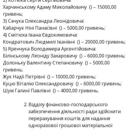
2) Котюка Сергія Сергійовича:
Харчинському Адаму Миколайовичу () – 15000,00
гривень;
3) Сачука Олександра Леонідовича:
Кабарчук Ніні Панасівні () – 5000,00 гривень;
4) Смітюха Івана Євдокимовича:
Кондратович Людмилі Іванівні () – 20000,00 гривень;
5) Яренчука Володимира Арсентійовича:
Білінському Леоніду Захаровичу () – 6000,00 гривень;
Долоньку Валентину Степановичу () – 5000,00
гривень;
Жук Надії Петрівні () – 10000,00 гривень;
Куцю Віталію Олександровичу () – 6000,00 гривень;
Шум Галині Павлівні () – 4000,00 гривень.
Відділу фінансово-господарського
забезпечення діяльності ради здійснити
перерахування коштів для надання
одноразової грошової матеріальної