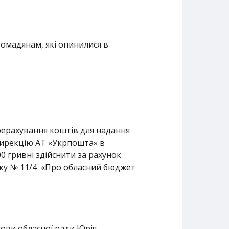
омадянам, які опинилися в
ерерахування коштів для надання
дирекцію АТ «Укрпошта» в
гривні здійснити за рахунок
 № 11/4 «Про обласний бюджет
ови обласної ради Юрія