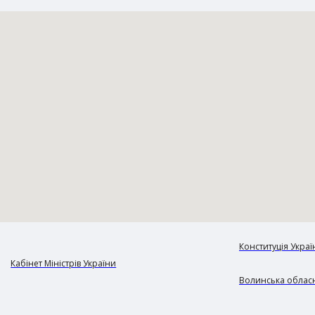
Конституція Украї
Кабінет Міністрів України
Волинська обласн