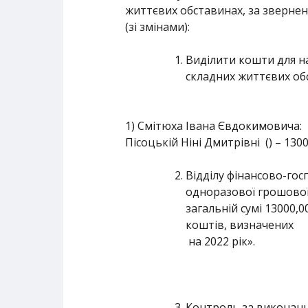
життєвих обставинах, за звернен
(зі змінами):
Виділити кошти для н
складних життєвих обс
1) Смітюха Івана Євдокимовича:
Пісоцькій Ніні Дмитрівні () – 130
Відділу фінансово-гос
одноразової грошової
загальній сумі 13000
коштів, визначених
на 2022 рік».
Контроль за виконанн