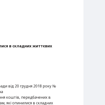
лися в складних життєвих
ади від 20 грудня 2018 року №
на
ання коштів, передбачених в
м, які опинилися в складних