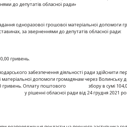
нями до депутатів обласної ради»
адання одноразової грошової матеріальної допомоги гр
тавинах, за зверненнями до депутатів обласної ради:
00,00 гривень.
подарського забезпечення діяльності ради здійснити п
 матеріальної допомоги громадянам через Волинську 
,00 гривень. Оплату поштового збору в сумі 104,00 
 у рішенні обласної ради від 24 грудня 2021 року
ям розпорядження покласти на першого заступника гол