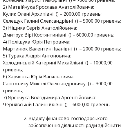
Колесник Ларисі Тимофіївні () – 7000,00 гривень;
2) Матвійчука Ярослава Анатолійовича:
Кулик Олені Архипівні () – 2000,00 гривень;
Селещук Галині Олександрівні () – 5000,00 гривень;
3) Ніщика Сергія Анатолійовича:
Дмитрук Вірі Костянтинівні () – 6000,00 гривень;
4) Поліщука Юрія Петровича:
Мартинюк Валентині Іванівні () – 2000,00 гривень;
5) Турака Андрія Антоновича:
Холодинській Катерині Михайлівні () – 10000,00
гривень;
6) Харченка Юрія Васильовича:
Сапожнику Миколі Олександровичу () – 3000,00
гривень;
7) Яренчука Володимира Арсентійовича:
Чернявській Галині Яківні () – 6000,00 гривень.
Відділу фінансово-господарського
забезпечення діяльності ради здійснити